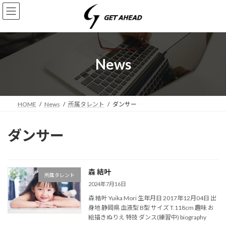
コ
ナ
ン
ビ
テ
ゲ
ン
ー
ツ
シ
へ
ョ
News
ス
ン
キ
に
ッ
移
プ
動
HOME
News
所属タレント
ダンサー
ダンサー
森 結叶
所属タレント
2024年7月16日
森 結叶 Yuika Mori 生年月日 2017年12月04日 出
身地 静岡県 血液型 B型 サイズ T.118cm 趣味 お
絵描きぬりえ 特技 ダンス(練習中) biography